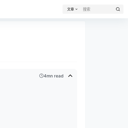
文章
4mn read