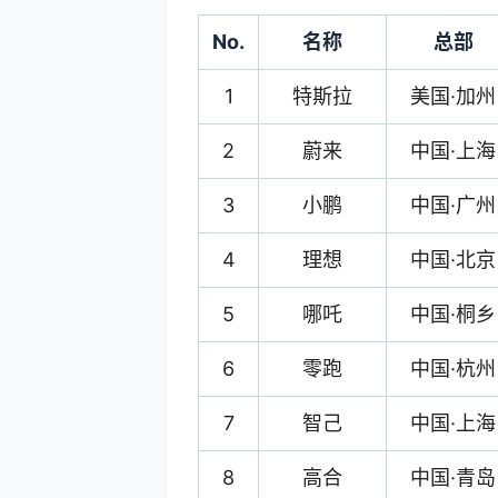
No.
名称
总部
1
特斯拉
美国·加州
2
蔚来
中国·上海
3
小鹏
中国·广州
4
理想
中国·北京
5
哪吒
中国·桐乡
6
零跑
中国·杭州
7
智己
中国·上海
8
高合
中国·青岛